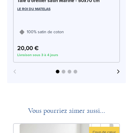
Ta
Taie d'oreiller satin Marine - 50x70 cm
LE
LE ROI DU MATELAS
100% satin de coton
20,00 €
2
Livraison sous 3 à 4 jours
Liv
Vous pourriez aimer aussi...
Coup de cœur