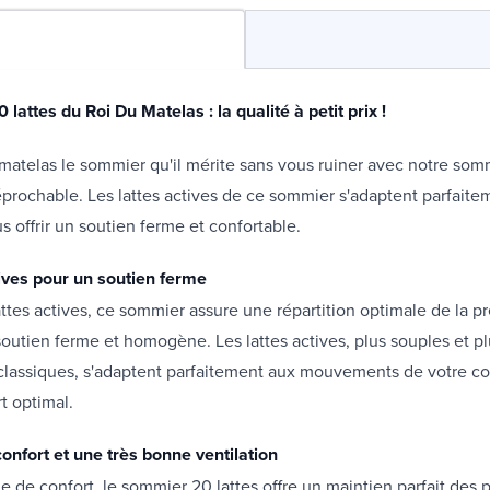
lattes du Roi Du Matelas : la qualité à petit prix !
 matelas le sommier qu'il mérite sans vous ruiner avec notre som
rréprochable. Les lattes actives de ce sommier s'adaptent parfaite
s offrir un soutien ferme et confortable.
tives pour un soutien ferme
ttes actives, ce sommier assure une répartition optimale de la p
 soutien ferme et homogène. Les lattes actives, plus souples et pl
 classiques, s'adaptent parfaitement aux mouvements de votre c
rt optimal.
onfort et une très bonne ventilation
e de confort, le sommier 20 lattes offre un maintien parfait des p