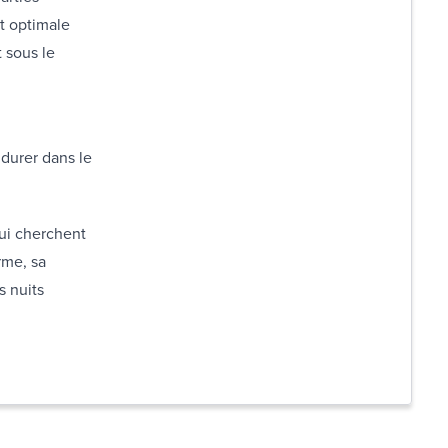
st optimale
t sous le
durer dans le
qui cherchent
rme, sa
s nuits