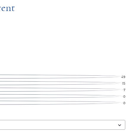
rent
49
15
7
0
0