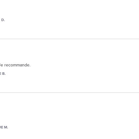
 D.
. Je recommande.
 B.
E M.