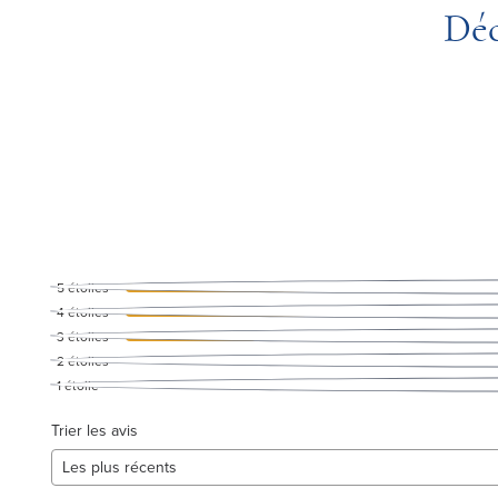
Déc
5
étoiles
4
étoiles
3
étoiles
2
étoiles
1
étoile
Trier les avis