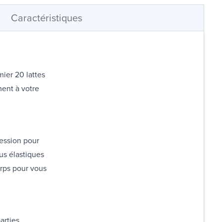
Caractéristiques
mier 20 lattes
ment à votre
ression pour
us élastiques
orps pour vous
arties