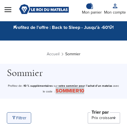
Skip to Content
Mon panier
Mon compte
Profitez de l'offre : Back to Sleep - Jusqu'à -60% !
Accueil
Sommier
Sommier
Profitez de
-10 % supplémentaires
sur
votre sommier pour l’achat d’un matelas
avec
SOMMIER10
le code :
Trier par
Filtrer