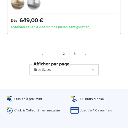
649,00 €
Dès
Livraison sous 1 à 2 semaines (selon configuration)
Page
You're currently reading page
Page
1
2
3
Afficher par page
par page
Qualité à prix mini
200 nuits d’essai
Click & Collect 2h en magasin
Jusqu'à 4X sans frais