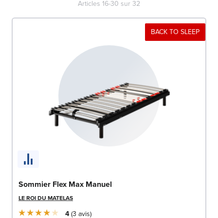
Articles
16
-
30
sur
32
BACK TO SLEEP
Sommier Flex Max Manuel
LE ROI DU MATELAS
4
3
avis