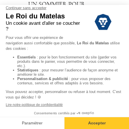
UN SOMMIER POUR
ABSORBER LES
MOUVEMENTS
NOCTURNES
On le sait, la nuit, on bouge
beaucoup. Pendant ce temps, le
sommier va absorber tous vos
mouvements. Si vous posez votre
matelas à même le sol, il ne pourra
pas amortir les chocs. Vous aurez
beau avoir un matelas confortable,
il sera automatiquement moins
ferme. Avec des lattes en bois, des
ressorts ou un
sommier tapissier
, le
sommier va récupérer la force des
mouvements nocturnes et raffermir
immédiatement le couchage.