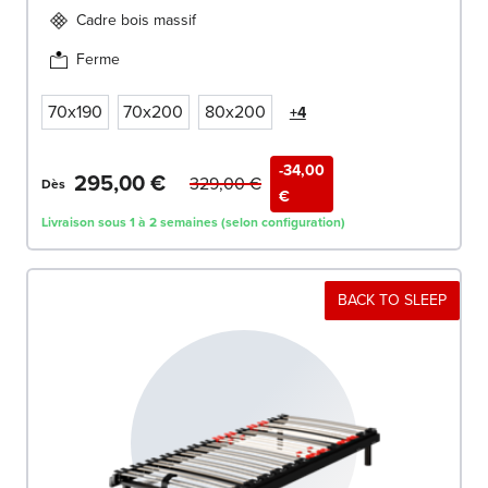
Cadre bois massif
Ferme
70x190
70x200
80x200
+4
-34,00
295,00 €
329,00 €
Dès
€
Livraison sous 1 à 2 semaines (selon configuration)
BACK TO SLEEP