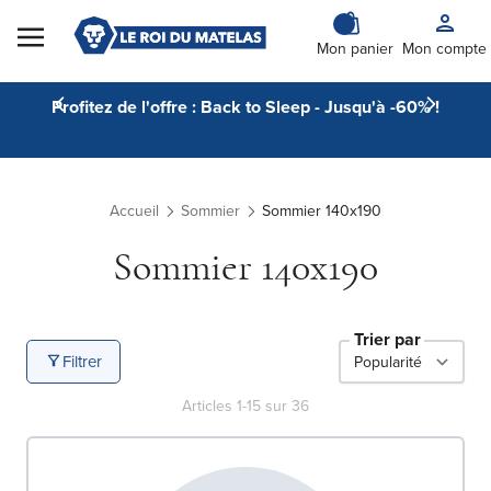
Skip to Content
Mon panier
Mon compte
Profitez de l'offre : Back to Sleep - Jusqu'à -60% !
Accueil
Sommier
Sommier 140x190
Sommier 140x190
Trier par
Filtrer
Articles
1
-
15
sur
36