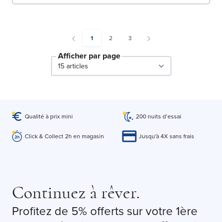
You're currently reading page
Page
Page
1
2
3
Afficher par page
par page
Qualité à prix mini
200 nuits d’essai
Click & Collect 2h en magasin
Jusqu'à 4X sans frais
Continuez à rêver.
Profitez de 5% offerts sur votre 1ère