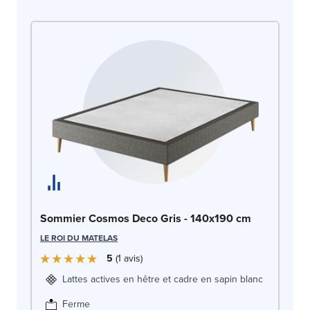
So
Sommier Cosmos Deco Gris - 140x190 cm
LE
LE ROI DU MATELAS
5
1
avis
Lattes actives en hêtre et cadre en sapin blanc
Ferme