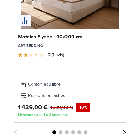
Bo
Matelas Elysée - 90x200 cm
LE
ART BEDDING
2
1
avis
Confort équilibré
Ressorts ensachés
1 439,00 €
1
1 599,00 €
-10%
Livraison sous 1 à 2 semaines
Liv