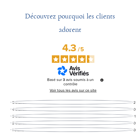
Découvrez pourquoi les clients
adorent
4.3
/
5
Basé sur
3
avis soumis à un
contrôle
Voir tous les avis sur ce site
5
étoiles
2
4
étoiles
0
3
étoiles
1
2
étoiles
0
1
étoile
0