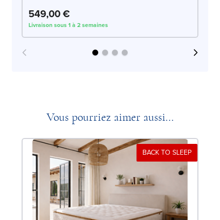
549,00 €
5
Livraison sous 1 à 2 semaines
Liv
Vous pourriez aimer aussi...
BACK TO SLEEP