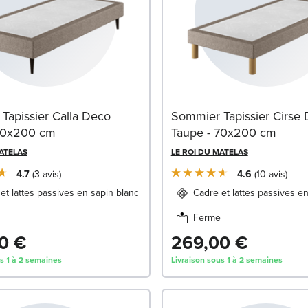
Tapissier Calla Deco
Sommier Tapissier Cirse
70x200 cm
Taupe - 70x200 cm
MATELAS
LE ROI DU MATELAS
4.7
3
avis
4.6
10
avis
et lattes passives en sapin blanc
Cadre et lattes passives e
Ferme
0 €
269,00 €
us 1 à 2 semaines
Livraison sous 1 à 2 semaines