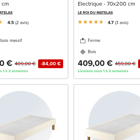
0 cm
Electrique - 70x200 cm
MATELAS
LE ROI DU MATELAS
4.5
2
avis
4.7
3
avis
bois massif
Ferme
Bois
0 €
409,00 €
409,00 €
-84,00 €
459,00 €
us 1 à 2 semaines
Livraison sous 1 à 2 semaines