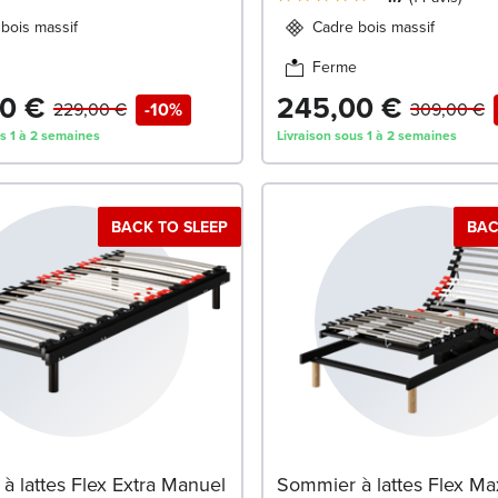
bois massif
Cadre bois massif
Ferme
0 €
245,00 €
229,00 €
-10%
309,00 €
us 1 à 2 semaines
Livraison sous 1 à 2 semaines
BACK TO SLEEP
BAC
à lattes Flex Extra Manuel
Sommier à lattes Flex Ma