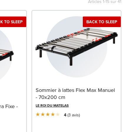
Articles
1
-
15
sur
41
K TO SLEEP
BACK TO SLEEP
Sommier à lattes Flex Max Manuel
- 70x200 cm
a Fixe -
LE ROI DU MATELAS
4
3
avis