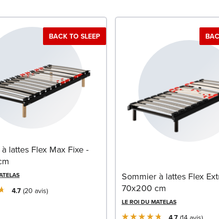
BACK TO SLEEP
BAC
 lattes Flex Max Fixe -
cm
Sommier à lattes Flex Extr
MATELAS
70x200 cm
4.7
20
avis
LE ROI DU MATELAS
4.7
14
avis