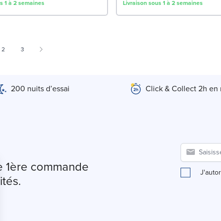
us 1 à 2 semaines
Livraison sous 1 à 2 semaines
 currently reading page
Page
Page
2
3
200 nuits d’essai
Click & Collect 2h en
tre 1ère commande
J'auto
ités.