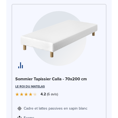
So
Sommier Tapissier Calla - 70x200 cm
c
LE ROI DU MATELAS
LE
4.2
6
avis
Cadre et lattes passives en sapin blanc
Ferme