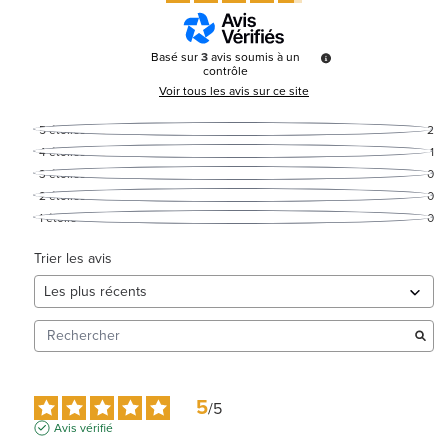
Basé sur
3
avis soumis à un
contrôle
Voir tous les avis sur ce site
5
étoiles
2
4
étoiles
1
3
étoiles
0
2
étoiles
0
1
étoile
0
Trier les avis
5
/
5
Avis vérifié