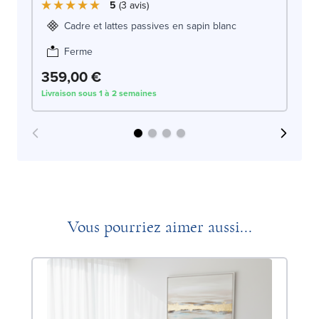
5
3
avis
Cadre et lattes passives en sapin blanc
Ferme
359,00 €
3
Livraison sous 1 à 2 semaines
Liv
Vous pourriez aimer aussi...