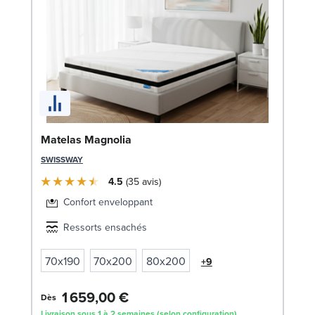
Li
Matelas Magnolia
LE
SWISSWAY
4.5
35
avis
Confort enveloppant
Ressorts ensachés
70x190
70x200
80x200
+9
1 659,00 €
1
Dès
Livraison sous 1 à 2 semaines (selon configuration)
Liv