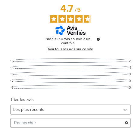
4.7
/
5
Basé sur
3
avis soumis à un
contrôle
Voir tous les avis sur ce site
5
étoiles
2
4
étoiles
1
3
étoiles
0
2
étoiles
0
1
étoile
0
Trier les avis