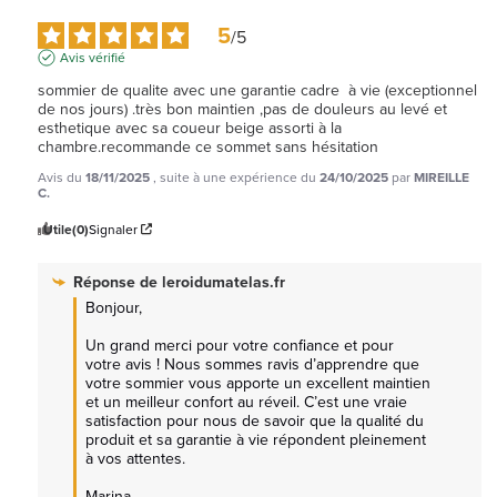
5
/
5
Avis vérifié
sommier de qualite avec une garantie cadre  à vie (exceptionnel  
de nos jours) .très bon maintien ,pas de douleurs au levé et 
esthetique avec sa coueur beige assorti à la 
chambre.recommande ce sommet sans hésitation
Avis du
18/11/2025
, suite à une expérience du
24/10/2025
par
MIREILLE
C.
Utile
(0)
Signaler
Réponse de
leroidumatelas.fr
Bonjour,

Un grand merci pour votre confiance et pour 
votre avis ! Nous sommes ravis d’apprendre que 
votre sommier vous apporte un excellent maintien 
et un meilleur confort au réveil. C’est une vraie 
satisfaction pour nous de savoir que la qualité du 
produit et sa garantie à vie répondent pleinement 
à vos attentes.

Marina