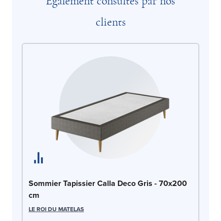
Également consultés par nos
clients
So
Sommier Tapissier Calla Deco Gris - 70x200
cm
LE
LE ROI DU MATELAS