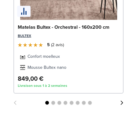
En
c
SW
Matelas Bultex - Orchestral - 160x200 cm
1
BULTEX
Liv
5
2
avis
Confort moelleux
Mousse Bultex nano
849,00 €
Livraison sous 1 à 2 semaines