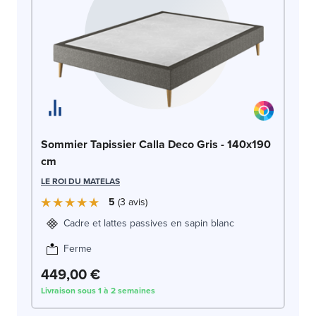
So
Sommier Tapissier Calla Deco Gris - 140x190
cm
LE
LE ROI DU MATELAS
5
3
avis
Cadre et lattes passives en sapin blanc
Ferme
449,00 €
4
Livraison sous 1 à 2 semaines
Liv