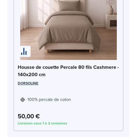
Ho
Housse de couette Percale 80 fils Cashmere -
1
140x200 cm
DO
DORSOLINE
100% percale de coton
50,00 €
5
Livraison sous 1 à 2 semaines
Liv