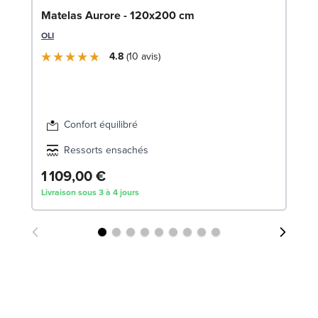
So
Matelas Aurore - 120x200 cm
70
OLI
SW
4.8
10
avis
Confort équilibré
Ressorts ensachés
1 109,00 €
7
Livraison sous 3 à 4 jours
Liv