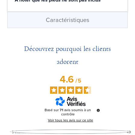
Caractéristiques
Découvrez pourquoi les clients
adorent
4.6
/
5
Basé sur
71
avis soumis à un
contrôle
Voir tous les avis sur ce site
5
étoiles
49