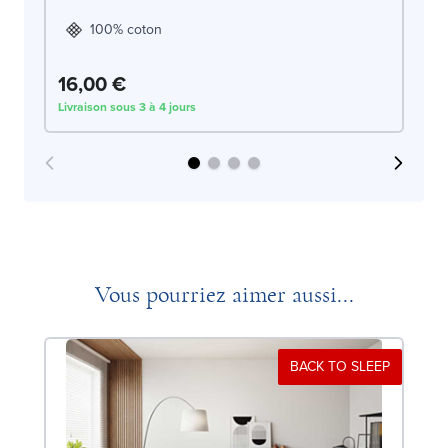
100% coton
16,00 €
1
Livraison sous 3 à 4 jours
Liv
Vous pourriez aimer aussi...
BACK TO SLEEP