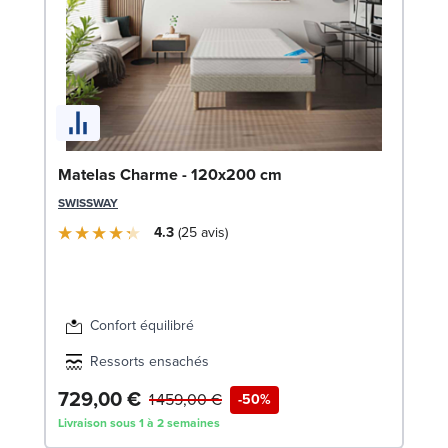
So
Matelas Charme - 120x200 cm
9
SWISSWAY
LE
4.3
25
avis
Confort équilibré
Ressorts ensachés
729,00 €
2
1 459,00 €
-50%
Livraison sous 1 à 2 semaines
Liv