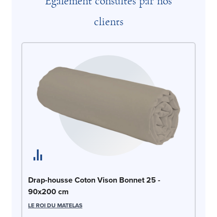
Également consultés par nos
clients
Dr
Drap-housse Coton Vison Bonnet 25 -
9
90x200 cm
LE
LE ROI DU MATELAS