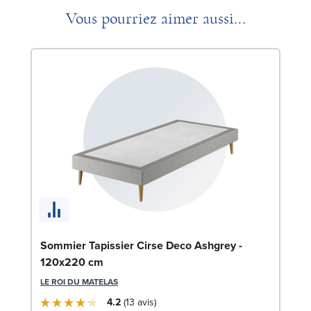
Vous pourriez aimer aussi...
En
Sommier Tapissier Cirse Deco Ashgrey -
14
120x220 cm
SW
LE ROI DU MATELAS
4.2
13
avis
1