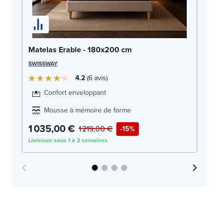
Ma
Matelas Erable - 180x200 cm
SW
SWISSWAY
4.2
6
avis
Confort enveloppant
Mousse à mémoire de forme
1 035,00 €
1
1 219,00 €
-15%
Livraison sous 1 à 2 semaines
Liv