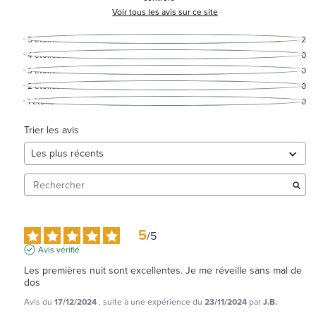
Voir tous les avis sur ce site
5
étoiles
2
4
étoiles
0
3
étoiles
0
2
étoiles
0
1
étoile
0
Trier les avis
5
/
5
Avis vérifié
Les premières nuit sont excellentes. Je me réveille sans mal de 
dos
Avis du
17/12/2024
, suite à une expérience du
23/11/2024
par
J.B.