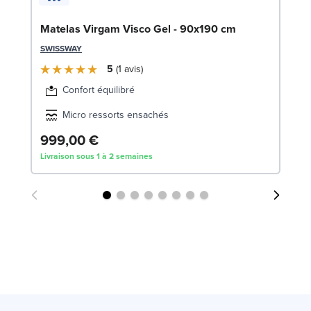
1
LE
Matelas Virgam Visco Gel - 90x190 cm
SWISSWAY
5
1
avis
Confort équilibré
Micro ressorts ensachés
999,00 €
4
Livraison sous 1 à 2 semaines
Liv