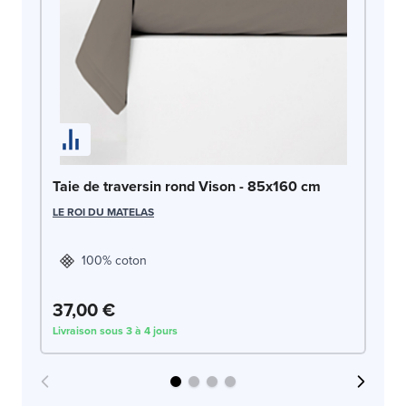
Ta
LE
Taie de traversin rond Vison - 85x160 cm
LE ROI DU MATELAS
100% coton
37,00 €
3
Livraison sous 3 à 4 jours
Liv