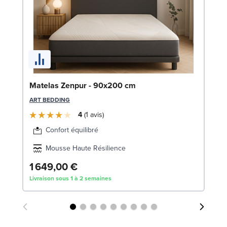
So
Matelas Zenpur - 90x200 cm
LE
ART BEDDING
4
1
avis
Confort équilibré
Mousse Haute Résilience
1 649,00 €
8
Livraison sous 1 à 2 semaines
Liv