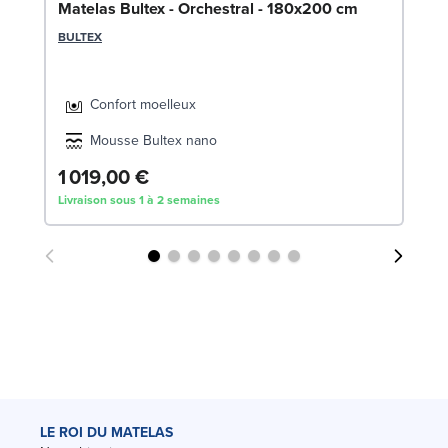
Matelas Bultex - Orchestral - 180x200 cm
BULTEX
Confort moelleux
Mousse Bultex nano
1 019,00 €
1
Livraison sous 1 à 2 semaines
Liv
LE ROI DU MATELAS