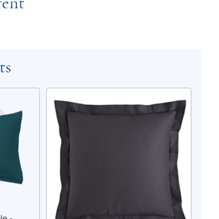
rent
ts
le -