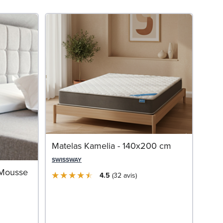
Ens
Matelas Kamelia - 140x200 cm
Gris
SWISSWAY
 Mousse
SWIS
4.5
32
avis
1 
Livrai