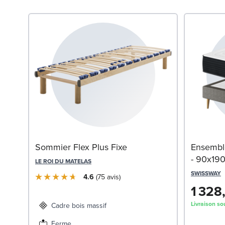
Sommier Flex Plus Fixe
Ensemble
- 90x19
LE ROI DU MATELAS
SWISSWAY
4.6
75
avis
1 328
Livraison so
Cadre bois massif
Ferme