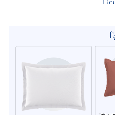
Déc
É
Taie d'o