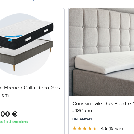
 Ebene / Calla Deco Gris
0 cm
Coussin cale Dos Pupitre
- 180 cm
,00 €
DREAMWAY
us 1 à 2 semaines
4.5
19
avis