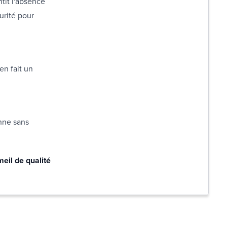
ntit l'absence
urité pour
en fait un
enne sans
meil de qualité