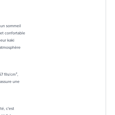
ir un sommeil
 et confortable
eur kaki
e atmosphère
7 fils/cm²,
 assure une
é, c'est