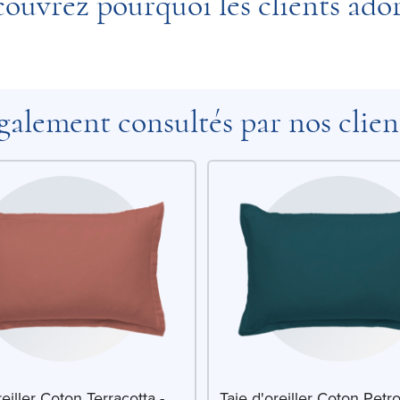
ouvrez pourquoi les clients ado
galement consultés par nos clien
reiller Coton Terracotta -
Taie d'oreiller Coton Petro