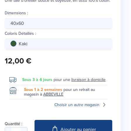
Une taie d'oreiller douce et soyeuse, en tissu 100% coton.
Dimensions
:
40x60
Coloris Détaillés
:
Kaki
12,00 €
Sous 3 à 4 jours
pour une
livraison à domicile
Sous 1 à 2 semaines
pour un retrait au
magasin à
ABBEVILLE
Choisir un autre magasin
Quantité :
Ajouter au panier