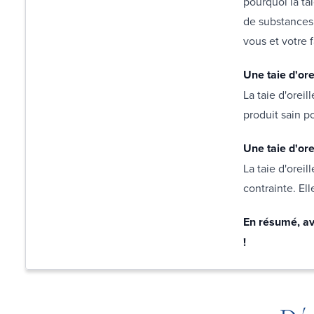
pourquoi la tai
de substances 
vous et votre f
Une taie d'ore
La taie d'orei
produit sain p
Une taie d'ore
La taie d'oreil
contrainte. El
En résumé, ave
!