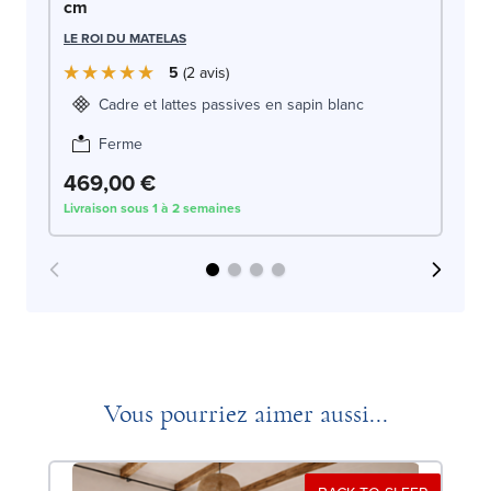
cm
LE
LE ROI DU MATELAS
5
2
avis
Cadre et lattes passives en sapin blanc
Ferme
469,00 €
4
Livraison sous 1 à 2 semaines
Liv
Vous pourriez aimer aussi...