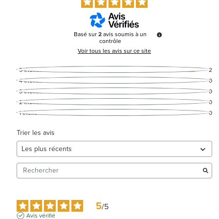
Basé sur
2
avis soumis à un
contrôle
Voir tous les avis sur ce site
5
étoiles
2
4
étoiles
0
3
étoiles
0
2
étoiles
0
1
étoile
0
Trier les avis
5
/
5
Avis vérifié