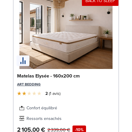
BACK TO SLEEP
Bo
Matelas Elysée - 160x200 cm
c
ART BEDDING
LE
2
1
avis
Confort équilibré
Ressorts ensachés
2 105,00 €
5
2 339,00 €
-10%