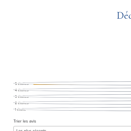
Déc
5
étoiles
4
étoiles
3
étoiles
2
étoiles
1
étoile
Trier les avis