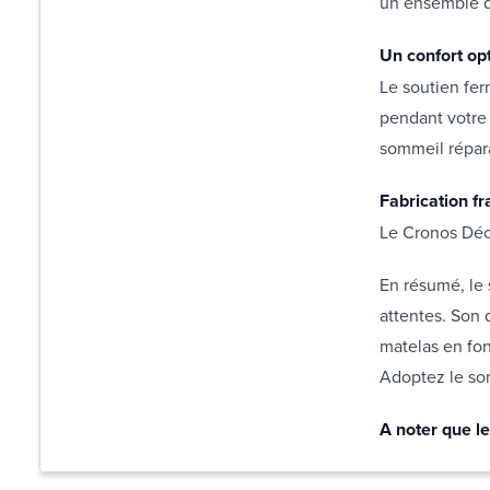
un ensemble de
Un confort op
Le soutien fe
pendant votre 
sommeil répar
Fabrication f
Le Cronos Déco
En résumé, le 
attentes. Son 
matelas en fon
Adoptez le som
A noter que le