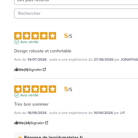
5
/
5
Avis vérifié
Design robuste et confortable
Avis du
14/07/2026
, suite à une expérience du
27/06/2026
par
JONATHAN
Utile
(0)
Signaler
5
/
5
Avis vérifié
Très bon sommier
Avis du
18/09/2024
, suite à une expérience du
10/04/2024
par
J.F.
Utile
(24)
Signaler
Réponse de
leroidumatelas.fr