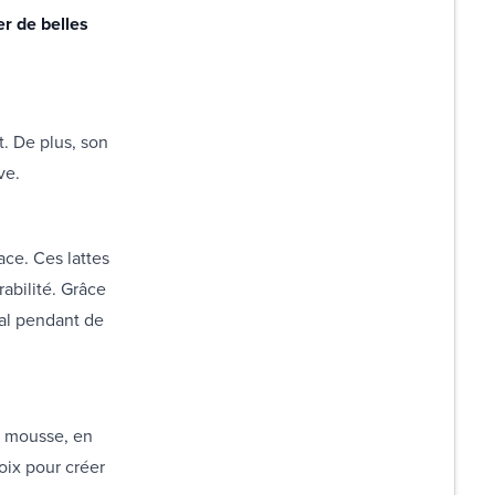
er de belles
. De plus, son
ve.
ace. Ces lattes
abilité. Grâce
mal pendant de
n mousse, en
oix pour créer