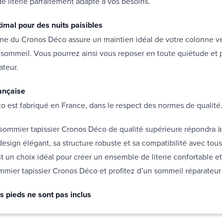
 literie parfaitement adapté à vos besoins.
timal pour des nuits paisibles
rme du Cronos Déco assure un maintien idéal de votre colonne v
sommeil. Vous pourrez ainsi vous reposer en toute quiétude et p
ateur.
rançaise
 est fabriqué en France, dans le respect des normes de qualité
sommier tapissier Cronos Déco de qualité supérieure répondra à
design élégant, sa structure robuste et sa compatibilité avec tous
t un choix idéal pour créer un ensemble de literie confortable et
mier tapissier Cronos Déco et profitez d’un sommeil réparateur 
s pieds ne sont pas inclus