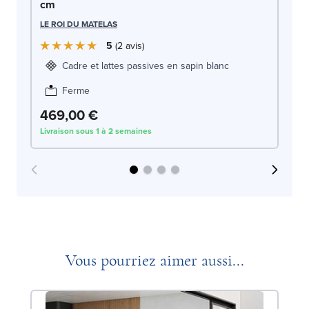
cm
LE
LE ROI DU MATELAS
5
2
avis
Cadre et lattes passives en sapin blanc
Ferme
469,00 €
4
Livraison sous 1 à 2 semaines
Liv
Vous pourriez aimer aussi...