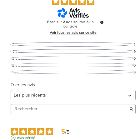
Basé sur
2
avis soumis à un
contrôle
Voir tous les avis sur ce site
5
étoiles
2
4
étoiles
0
3
étoiles
0
2
étoiles
0
1
étoile
0
Trier les avis
5
/
5
Avis vérifié