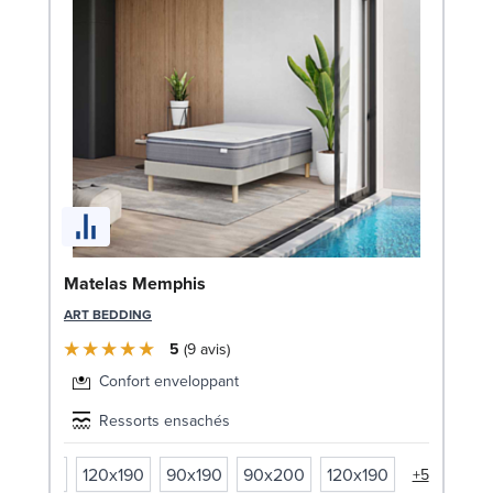
Bo
Matelas Memphis
An
ART BEDDING
LE
5
9
avis
Confort enveloppant
Ressorts ensachés
90x200
120x190
90x190
90x200
120x190
+5