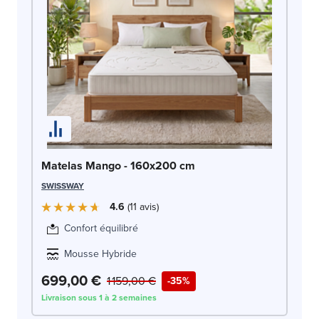
Ma
Matelas Mango - 160x200 cm
1
SWISSWAY
ME
4.6
11
avis
Confort équilibré
Mousse Hybride
699,00 €
7
1 159,00 €
-35%
Livraison sous 1 à 2 semaines
Liv