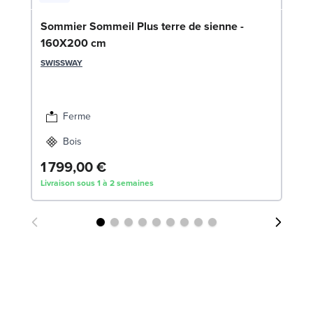
En
Sommier Sommeil Plus terre de sienne -
c
160X200 cm
SW
SWISSWAY
1
Liv
Ferme
Bois
1 799,00 €
Livraison sous 1 à 2 semaines