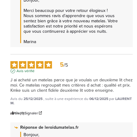
Bonjour,

Merci beaucoup pour votre retour élogieux ! 
Nous sommes ravis d'apprendre que vous vous 
sentez bien grâce à votre nouveau matelas. Votre 
satisfaction est notre priorité et nous espérons 
que vous continuerez à apprécier vos nuits.

Marina
5
/
5
Avis vérifié
J ai acheté un matelas parce que je voulais un deuxième lit chez 
moi. Ce matelas regroupait mes critères d achat : qualité et prix. 
Kmke suis un client fidèle deuxième lit votre enseigne.
Avis du
25/12/2025
, suite à une expérience du
06/12/2025
par
LAURENT
M.
Utile
(0)
Signaler
Réponse de
leroidumatelas.fr
Bonjour,
