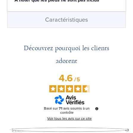
Caractéristiques
Découvrez pourquoi les clients
adorent
4.6
/
5
Basé sur
71
avis soumis à un
contrôle
Voir tous les avis sur ce site
5
étoiles
49