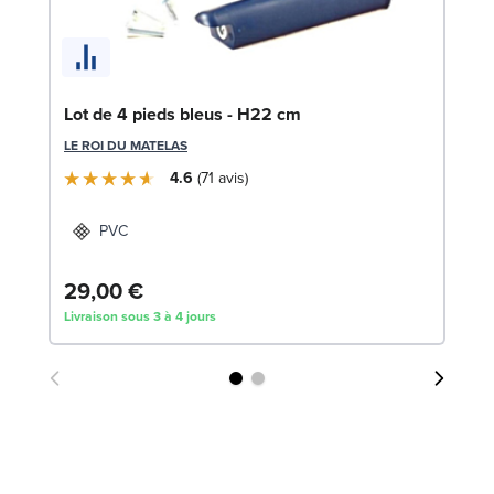
Lo
LE
Lot de 4 pieds bleus - H22 cm
LE ROI DU MATELAS
4.6
71
avis
PVC
29,00 €
4
Livraison sous 3 à 4 jours
Liv