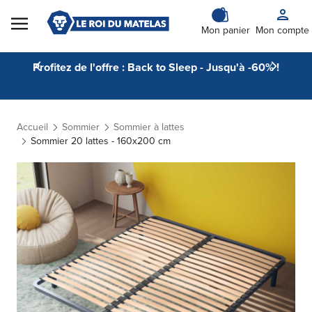
Skip to Content
Mon panier
Mon compte
Profitez de l'offre : Back to Sleep - Jusqu'à -60% !
Accueil
Sommier
Sommier à lattes
Sommier 20 lattes - 160x200 cm