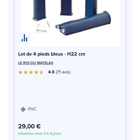
Lo
LE
Lot de 4 pieds bleus - H22 cm
LE ROI DU MATELAS
4.6
71
avis
PVC
29,00 €
4
Livraison sous 3 à 4 jours
Liv