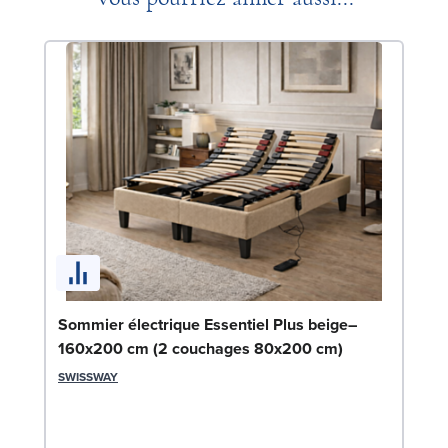
En
Sommier électrique Essentiel Plus beige–
c
160x200 cm (2 couchages 80x200 cm)
SW
SWISSWAY
1
Liv