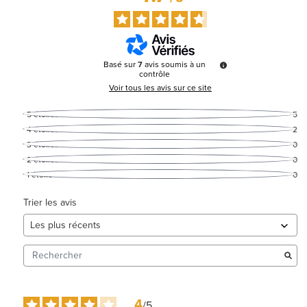
Basé sur
7
avis soumis à un
contrôle
Voir tous les avis sur ce site
5
étoiles
5
4
étoiles
2
3
étoiles
0
2
étoiles
0
1
étoile
0
Trier les avis
4
/
5