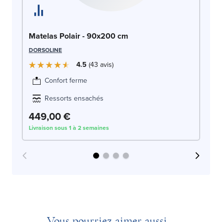
Ma
Matelas Polair - 90x200 cm
9
DORSOLINE
ME
4.5
43
avis
Confort ferme
Ressorts ensachés
449,00 €
4
Livraison sous 1 à 2 semaines
Liv
Vous pourriez aimer aussi...