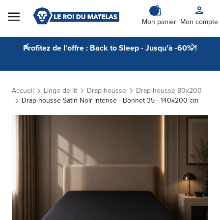
Skip to Content
Mon panier
Mon compte
Profitez de l'offre : Back to Sleep - Jusqu'à -60% !
Accueil
Linge de lit
Drap-housse
Drap-housse 80x200
Drap-housse Satin Noir intense - Bonnet 35 - 140x200 cm