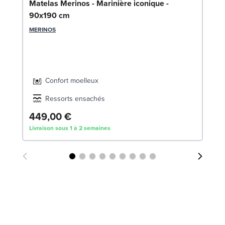
So
Matelas Merinos - Marinière iconique -
90x190 cm
LE
MERINOS
Confort moelleux
Ressorts ensachés
449,00 €
1
Livraison sous 1 à 2 semaines
Liv