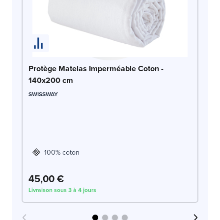
Protège Matelas Imperméable Coton -
140x200 cm
SWISSWAY
Dr
1
DO
100% coton
45,00 €
4
Livraison sous 3 à 4 jours
Liv