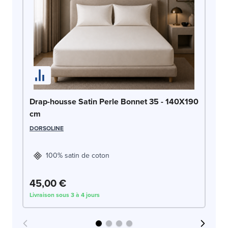
Dr
Drap-housse Satin Perle Bonnet 35 - 140X190
1
cm
DO
DORSOLINE
100% satin de coton
45,00 €
4
Livraison sous 3 à 4 jours
Liv