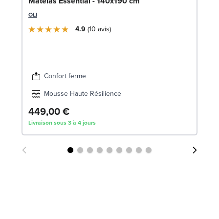
So
Matelas Essential - 140x190 cm
LE
OLI
4.9
10
avis
Confort ferme
Mousse Haute Résilience
449,00 €
8
Livraison sous 3 à 4 jours
Liv