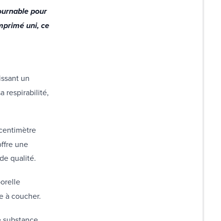
ournable pour
mprimé uni, ce
issant un
 respirabilité,
 centimètre
offre une
de qualité.
orelle
re à coucher.
e substance