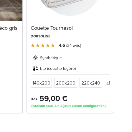
Somm
éco gris
Couette Tournesol
con
DORSOLINE
LE RO
4.6
34
avis
Synthétique
Eté (couette légère)
0
220x240
140x200
200x200
220x240
+1
13
59,00 €
Dès
Livraison sous 3 à 4 jours (selon configuration)
Livrai