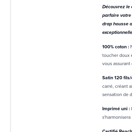
Découvrez le 
parfaire votre
drap housse a
exceptionnell
100% coton :
toucher doux e
vous assurant 
Satin 120 fils/
carré, créant 
sensation de d
Imprimé uni :
I
s'harmonisera
Certifié Reach