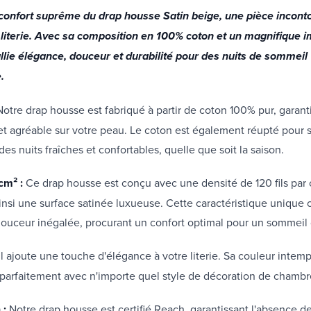
confort suprême du drap housse Satin beige, une pièce incont
 literie. Avec sa composition en 100% coton et un magnifique i
llie élégance, douceur et durabilité pour des nuits de sommeil
e.
Notre drap housse est fabriqué à partir de coton 100% pur, garant
t agréable sur votre peau. Le coton est également réupté pour sa
des nuits fraîches et confortables, quelle que soit la saison.
cm² :
Ce drap housse est conçu avec une densité de 120 fils par
ainsi une surface satinée luxueuse. Cette caractéristique unique 
ouceur inégalée, procurant un confort optimal pour un sommeil 
l ajoute une touche d'élégance à votre literie. Sa couleur intemp
 parfaitement avec n'importe quel style de décoration de chamb
 :
Notre drap housse est certifié Reach, garantissant l'absence d