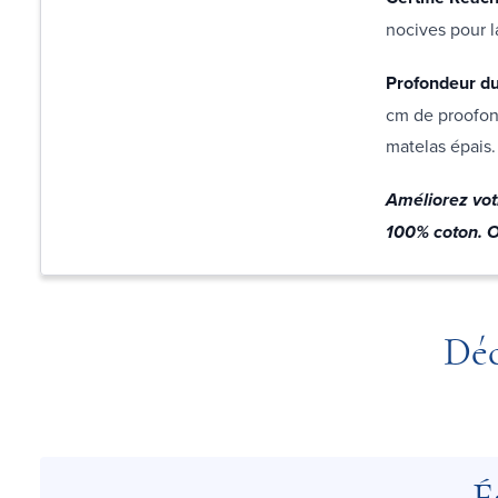
nocives pour l
Profondeur du
cm de proofond
matelas épais.
Améliorez vot
100% coton. Of
Déc
É