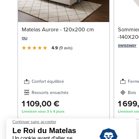
Matelas Aurore - 120x200 cm
Sommier
-140X20
OLI
SWISSWAY
4.9
9
avis
Confort équilibré
Ferm
Ressorts ensachés
Bois
1 109,00 €
1 699
Livraison sous 3 à 4 jours
Livraison so