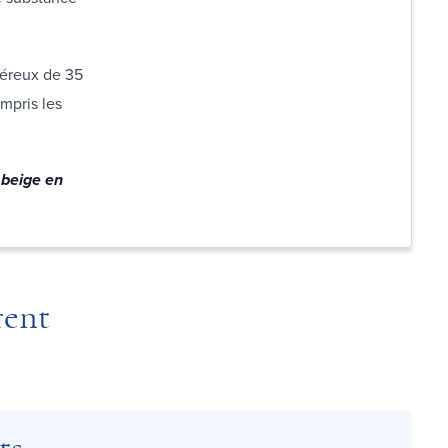
néreux de 35
mpris les
 beige en
rent
ts