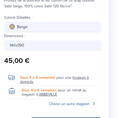
Profitez de la douceur et du confort de ce drap housse
Satin beige, 100% coton Satin 120 fils/cm².
Coloris Détaillés
:
Beige
Dimensions
:
140x190
45,00 €
Sous 4 à 6 semaines
pour une
livraison à
domicile
Sous 4 à 6 semaines
pour un retrait au
magasin à
ABBEVILLE
Choisir un autre magasin