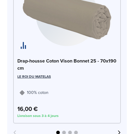
Dr
Drap-housse Coton Vison Bonnet 25 - 70x190
c
cm
LE
LE ROI DU MATELAS
100% coton
16,00 €
1
Livraison sous 3 à 4 jours
Liv