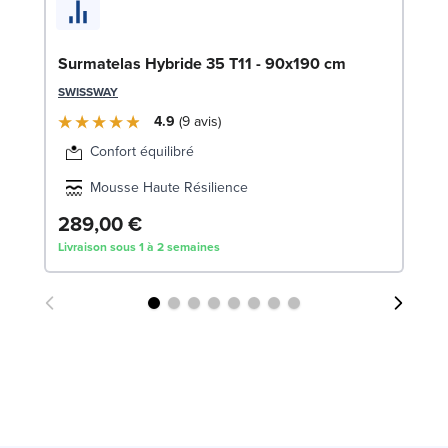
So
c
LE
Surmatelas Hybride 35 T11 - 90x190 cm
SWISSWAY
4.9
9
avis
Confort équilibré
Mousse Haute Résilience
289,00 €
3
Livraison sous 1 à 2 semaines
Liv