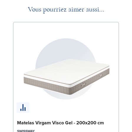
Vous pourriez aimer aussi...
So
c
LE
Matelas Virgam Visco Gel - 200x200 cm
SWISSWAY