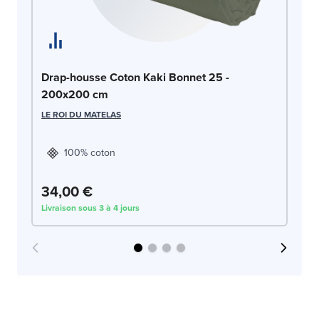
Dr
Drap-housse Coton Kaki Bonnet 25 -
2
200x200 cm
LE
LE ROI DU MATELAS
100% coton
34,00 €
3
Livraison sous 3 à 4 jours
Liv