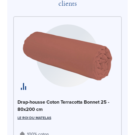
clients
Dr
Drap-housse Coton Terracotta Bonnet 25 -
8
80x200 cm
LE
LE ROI DU MATELAS
100% coton