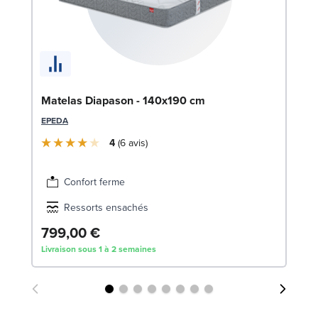
So
Matelas Diapason - 140x190 cm
1
EPEDA
LE
4
6
avis
Confort ferme
Ressorts ensachés
799,00 €
3
Livraison sous 1 à 2 semaines
Liv