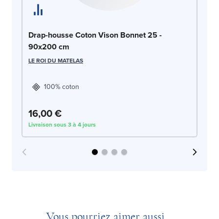
Dr
Drap-housse Coton Vison Bonnet 25 -
9
90x200 cm
LE
LE ROI DU MATELAS
100% coton
16,00 €
1
Livraison sous 3 à 4 jours
Liv
Vous pourriez aimer aussi...