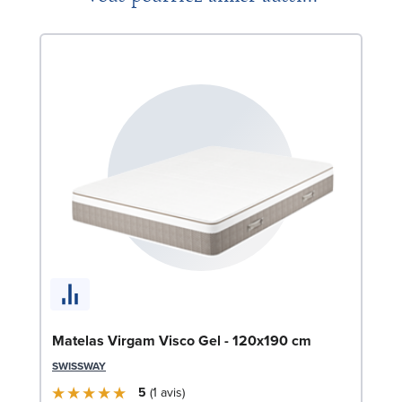
So
7
LE
Matelas Virgam Visco Gel - 120x190 cm
SWISSWAY
5
1
avis