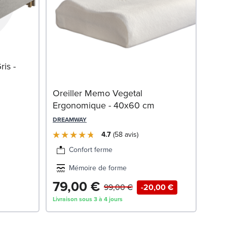
Mate
is -
ART 
Oreiller Memo Vegetal
Ergonomique - 40x60 cm
DREAMWAY
4.7
58
avis
Confort ferme
Mémoire de forme
79,00 €
1 
99,00 €
-20,00 €
Livraison sous 3 à 4 jours
Livrai