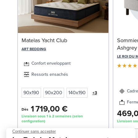
Matelas Yacht Club
Sommier 
Ashgrey
ART BEDDING
LE ROI DU 
Confort enveloppant
Ressorts ensachés
Cadre
90x190
90x200
140x190
+3
Ferm
1 719,00 €
Dès
469,
Livraison sous 1 à 2 semaines (selon
configuration)
Livraison so