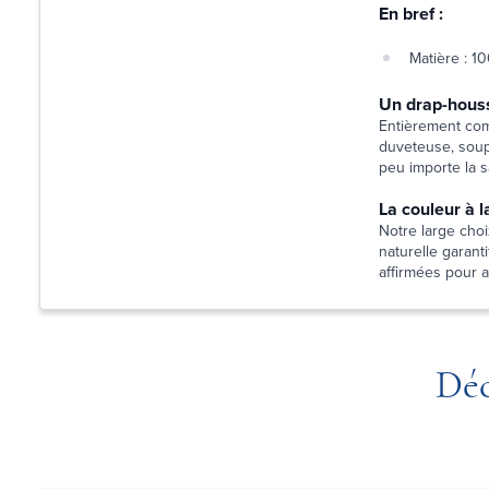
En bref :
Matière : 1
Un drap-houss
Entièrement comp
duveteuse, soupl
peu importe la s
La couleur à l
Notre large choix
naturelle garant
affirmées pour 
Déc