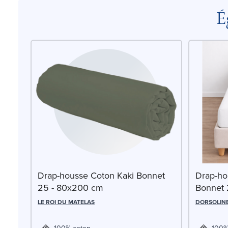
É
Drap-housse Coton Kaki Bonnet
Drap-ho
25 - 80x200 cm
Bonnet 
LE ROI DU MATELAS
DORSOLIN