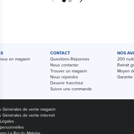
LS
CONTACT
NOS AV
vous en magasin
Questions-Réponses
200 nuits
Nous contacter
Retrait g
Trouver un magasin
Moyen de
Nous rejoindre
Garantie
Devenir franchisé
Suivre une commande
s Générales de vente magasin
s Générales de vente internet
Légales
personnelles
mo Le Roi du Matelas