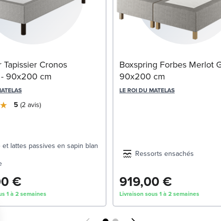
Tapissier Cronos
Boxspring Forbes Merlot Gr
 - 90x200 cm
90x200 cm
MATELAS
LE ROI DU MATELAS
5
2
avis
 et lattes passives en sapin blanc
Ressorts ensachés
e
00 €
919,00 €
us 1 à 2 semaines
Livraison sous 1 à 2 semaines