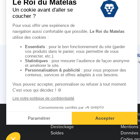
LE ROI DU MATELAS
CONSEI
Notre histoire
Rendez-
Notre savoir-faire
Nos marques
Pour les professionnels
Conditions des offres
Condition
Black Friday
Condition
Destockage
Mentions 
Soldes
Données 
Codes pro