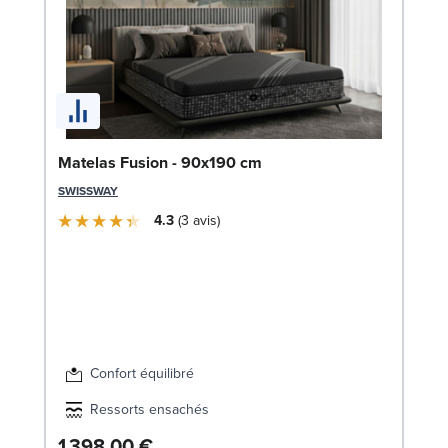
So
Matelas Fusion - 90x190 cm
LE
SWISSWAY
4.3
3
avis
Confort équilibré
Ressorts ensachés
1 398,00 €
8