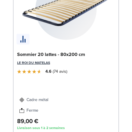
En
Sommier 20 lattes - 80x200 cm
(2
LE ROI DU MATELAS
SW
4.6
74
avis
1
Liv
Cadre métal
Ferme
89,00 €
Livraison sous 1 à 2 semaines