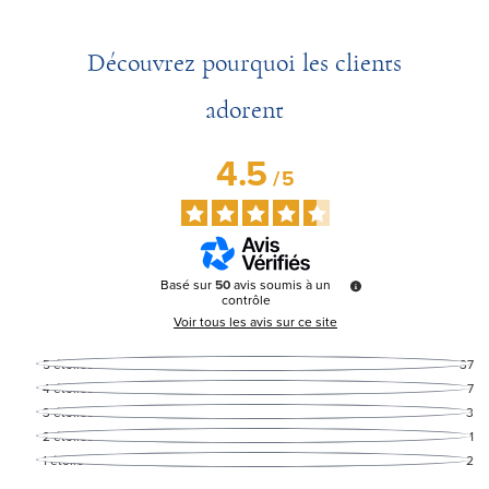
Découvrez pourquoi les clients
adorent
4.5
/
5
Basé sur
50
avis soumis à un
contrôle
Voir tous les avis sur ce site
5
étoiles
37
4
étoiles
7
3
étoiles
3
2
étoiles
1
1
étoile
2