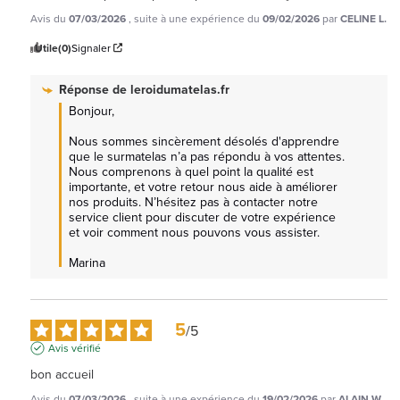
Avis du
07/03/2026
, suite à une expérience du
09/02/2026
par
CELINE L.
Utile
(0)
Signaler
Réponse de
leroidumatelas.fr
Bonjour, 

Nous sommes sincèrement désolés d'apprendre 
que le surmatelas n’a pas répondu à vos attentes. 
Nous comprenons à quel point la qualité est 
importante, et votre retour nous aide à améliorer 
nos produits. N’hésitez pas à contacter notre 
service client pour discuter de votre expérience 
et voir comment nous pouvons vous assister. 

Marina
5
/
5
Avis vérifié
bon accueil
Avis du
07/03/2026
, suite à une expérience du
19/02/2026
par
ALAIN W.