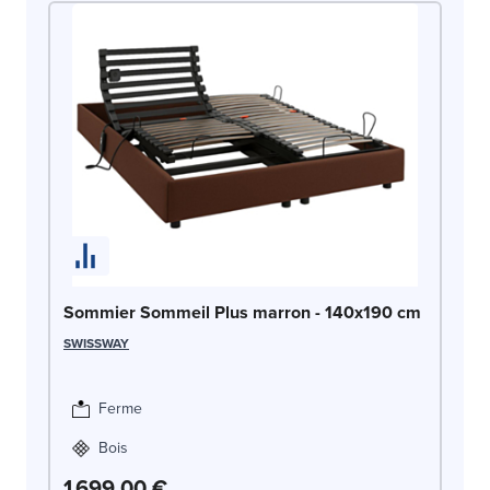
So
Sommier Sommeil Plus marron - 140x190 cm
1
SWISSWAY
SW
Ferme
Bois
1 699,00 €
1