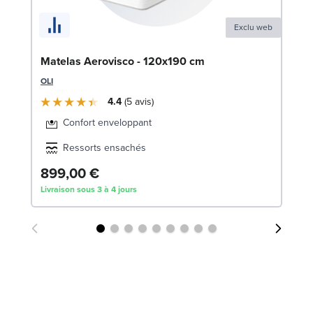
Exclu web
Ca
Matelas Aerovisco - 120x190 cm
LE
OLI
4.4
5
avis
7
Confort enveloppant
Liv
Ressorts ensachés
899,00 €
Livraison sous 3 à 4 jours