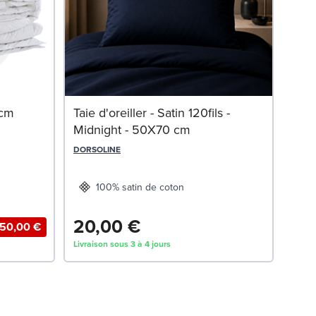
Mat
 cm
Taie d'oreiller - Satin 120fils -
Midnight - 50X70 cm
DORS
DORSOLINE
100% satin de coton
20,00 €
89
-50,00 €
Livraison sous 3 à 4 jours
Livrai