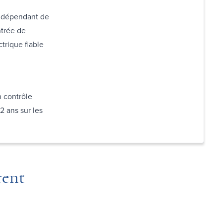
indépendant de
ntrée de
trique fiable
 contrôle
 2 ans sur les
rent