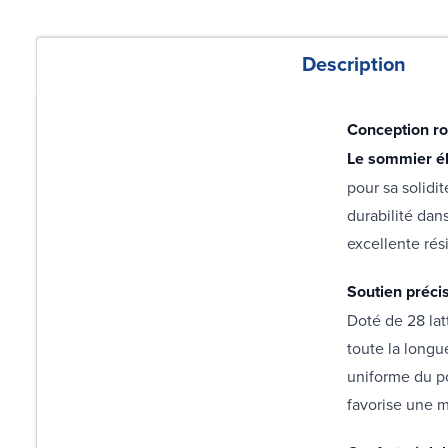
Description
Conception ro
Le sommier é
pour sa solidi
durabilité da
excellente rési
Soutien préci
Doté de 28 lat
toute la longu
uniforme du po
favorise une 