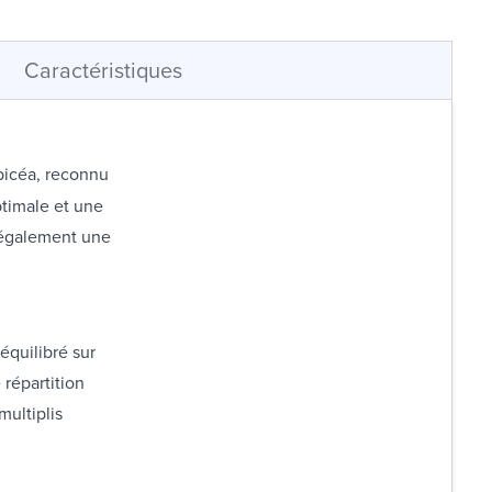
Caractéristiques
picéa, reconnu
ptimale et une
 également une
équilibré sur
répartition
multiplis