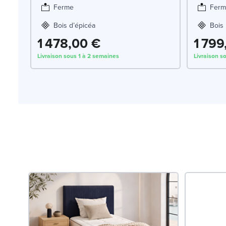
Ferme
Ferm
Bois d’épicéa
Bois
1 478,00 €
1 799
Livraison sous 1 à 2 semaines
Livraison s