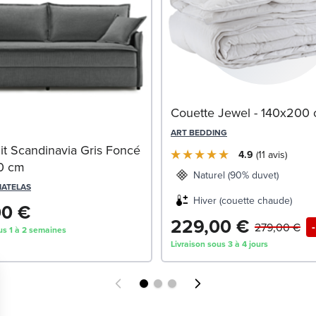
Couette Jewel - 140x200
ART BEDDING
it Scandinavia Gris Foncé
4.9
11
avis
90 cm
Naturel (90% duvet)
MATELAS
Hiver (couette chaude)
00 €
229,00 €
279,00 €
us 1 à 2 semaines
Livraison sous 3 à 4 jours