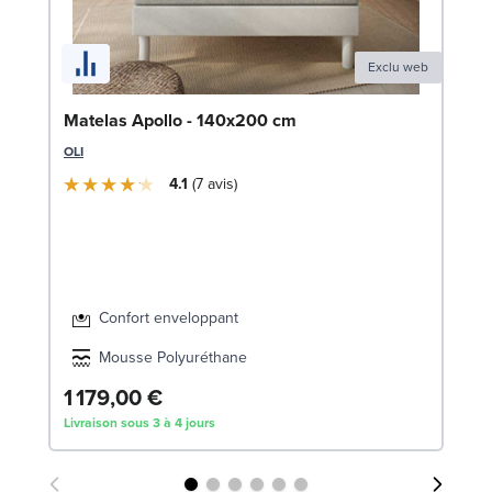
Exclu web
Li
Matelas Apollo - 140x200 cm
LE
OLI
4.1
7
avis
Confort enveloppant
Mousse Polyuréthane
1 179,00 €
7
Livraison sous 3 à 4 jours
Liv