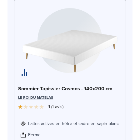
So
Sommier Tapissier Cosmos - 140x200 cm
1
LE ROI DU MATELAS
LE
1
1
avis
Lattes actives en hêtre et cadre en sapin blanc
Ferme