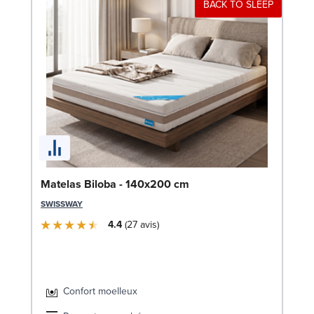
BACK TO SLEEP
Li
Matelas Biloba - 140x200 cm
LE
SWISSWAY
4.4
27
avis
Confort moelleux