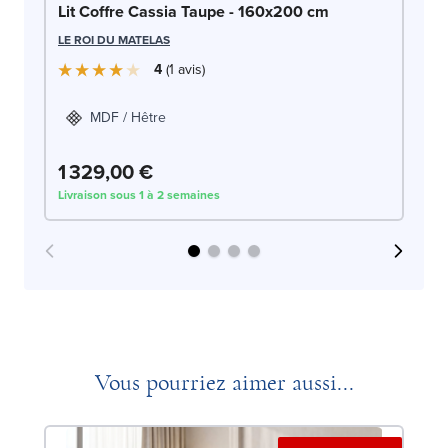
Li
Lit Coffre Cassia Taupe - 160x200 cm
LE
LE ROI DU MATELAS
4
1
avis
MDF / Hêtre
1 329,00 €
1
Livraison sous 1 à 2 semaines
Liv
Vous pourriez aimer aussi...