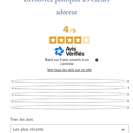
adorent
4
/
5
Basé sur
1
avis soumis à un
contrôle
Voir tous les avis sur ce site
5
étoiles
0
4
étoiles
1
3
étoiles
0
2
étoiles
0
1
étoile
0
Trier les avis