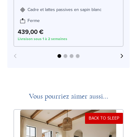
Cadre et lattes passives en sapin blanc
Ferme
439,00 €
4
Livraison sous 1 à 2 semaines
Liv
Vous pourriez aimer aussi...
BACK TO SLEEP