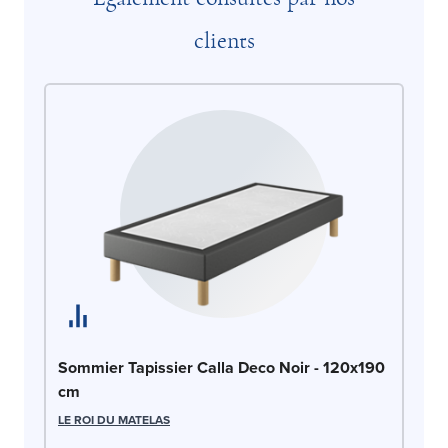
clients
So
Sommier Tapissier Calla Deco Noir - 120x190
c
cm
LE
LE ROI DU MATELAS