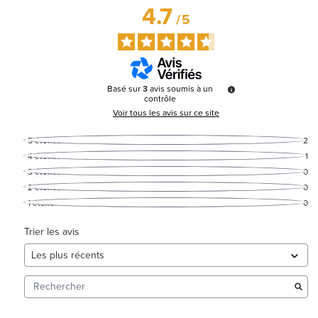
4.7
/
5
Basé sur
3
avis soumis à un
contrôle
Voir tous les avis sur ce site
5
étoiles
2
4
étoiles
1
3
étoiles
0
2
étoiles
0
1
étoile
0
Trier les avis