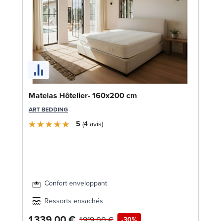
Li
Matelas Hôtelier- 160x200 cm
LE
ART BEDDING
5
4
avis
Confort enveloppant
Ressorts ensachés
1 339,00 €
1
1 919,00 €
-30%