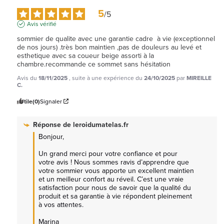
5
/
5
Avis vérifié
sommier de qualite avec une garantie cadre  à vie (exceptionnel  
de nos jours) .très bon maintien ,pas de douleurs au levé et 
esthetique avec sa coueur beige assorti à la 
chambre.recommande ce sommet sans hésitation
Avis du
18/11/2025
, suite à une expérience du
24/10/2025
par
MIREILLE
C.
Utile
(0)
Signaler
Réponse de
leroidumatelas.fr
Bonjour,

Un grand merci pour votre confiance et pour 
votre avis ! Nous sommes ravis d’apprendre que 
votre sommier vous apporte un excellent maintien 
et un meilleur confort au réveil. C’est une vraie 
satisfaction pour nous de savoir que la qualité du 
produit et sa garantie à vie répondent pleinement 
à vos attentes.

Marina