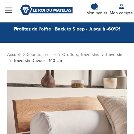
Skip to Content
Mon panier
Mon compte
Profitez de l'offre : Back to Sleep - Jusqu'à -60% !
Accueil
Couette, oreiller
Oreillers, Traversins
Traversin
Traversin Duvdor - 140 cm