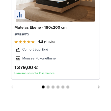
So
Matelas Ebene - 180x200 cm
LE
SWISSWAY
4.8
4
avis
Confort équilibré
Mousse Polyuréthane
2
1 379,00 €
Livraison sous 1 à 2 semaines
Liv