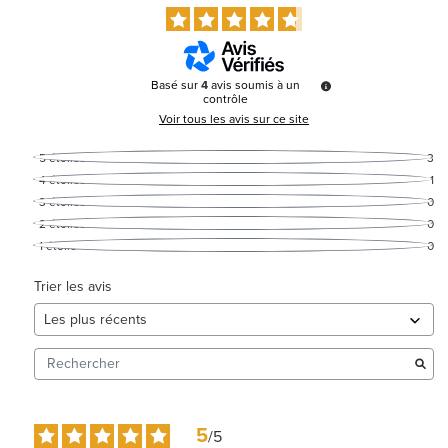
Basé sur
4
avis soumis à un
contrôle
Voir tous les avis sur ce site
5
étoiles
3
4
étoiles
1
3
étoiles
0
2
étoiles
0
1
étoile
0
Trier les avis
5
/
5