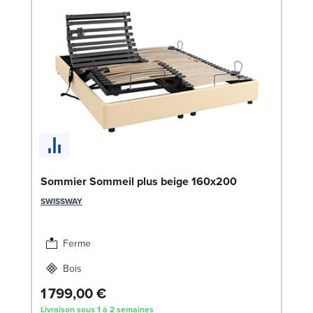
En
Sommier Sommeil plus beige 160x200
14
SWISSWAY
SW
1
Ferme
Liv
Bois
1 799,00 €
Livraison sous 1 à 2 semaines