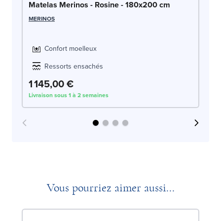
Ma
Matelas Merinos - Rosine - 180x200 cm
SW
MERINOS
Confort moelleux
Ressorts ensachés
1 145,00 €
1
Livraison sous 1 à 2 semaines
Liv
Vous pourriez aimer aussi...