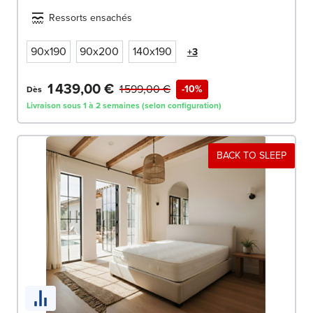
Ressorts ensachés
90x190
90x200
140x190
+3
1 439,00 €
1 599,00 €
-10%
Dès
Livraison sous 1 à 2 semaines (selon configuration)
BACK TO SLEEP