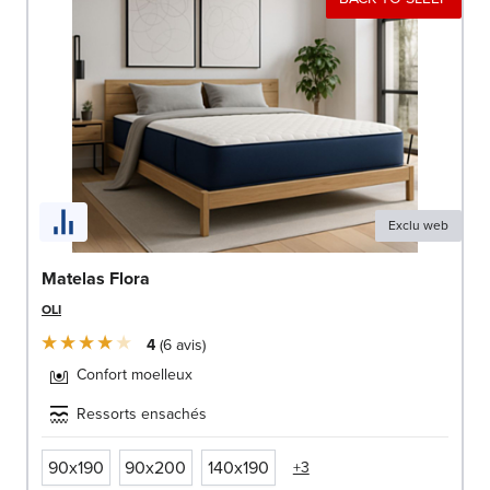
Exclu web
Matelas Flora
OLI
4
6
avis
Confort moelleux
Ressorts ensachés
90x190
90x200
140x190
+3