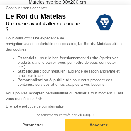
Matelas hybride 90x200 cm
Matelas hybride 120x190 cm
Matelas hybride 120x200 cm
Matelas hybride 140x190 cm
Matelas hybride 140x200 cm
Matelas hybride 160x200 cm
Matelas hybride 200x200 cm
LE ROI DU MATELAS
Notre histoire
Notre savoir-faire
Nos marques
Pour les professionnels
CONSEILS
Rendez-vous en magasin
CONTACT
Questions-Réponses