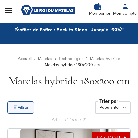
Skip to Content
Mon panier
Mon compte
Profitez de l'offre : Back to Sleep - Jusqu'à -60% !
Accueil
Matelas
Technologies
Matelas hybride
Matelas hybride 180x200 cm
Matelas hybride 180x200 cm
Trier par
Filtrer
Articles
1
-
15
sur
21
BACK TO SLEEP