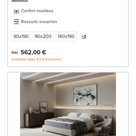
MERINOS
Confort moelleux
Ressorts ensachés
90x190
90x200
140x190
+3
562,00 €
Dès
Livraison sous 4 à 6 semaines