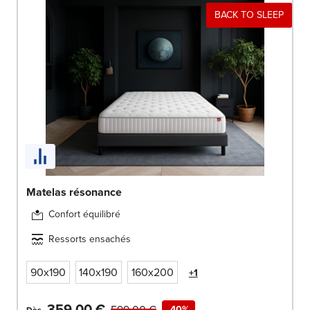
BACK TO SLEEP
Matelas résonance
Confort équilibré
Ressorts ensachés
90x190
140x190
160x200
+1
359,00 €
599,00 €
-40%
Dès