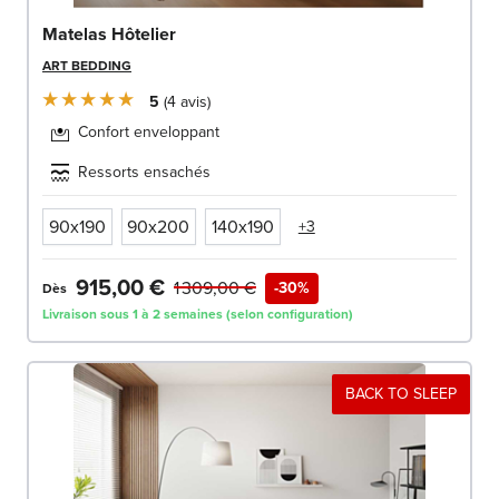
Matelas Hôtelier
ART BEDDING
5
4
avis
Confort enveloppant
Ressorts ensachés
90x190
90x200
140x190
+3
915,00 €
1 309,00 €
-30%
Dès
Livraison sous 1 à 2 semaines (selon configuration)
BACK TO SLEEP