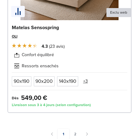
Exclu web
Matelas Sensospring
OLI
4.3
23
avis
Confort équilibré
Ressorts ensachés
90x190
90x200
140x190
+3
549,00 €
Dès
Livraison sous 3 à 4 jours (selon configuration)
You're currently reading page
Page
1
2