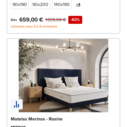
90x190
90x200
140x190
+4
659,00 €
1 659,00 €
-60%
Dès
Livraison sous 4 à 6 semaines
Matelas Merinos - Rosine