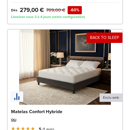
279,00 €
709,00 €
-60%
Dès
Livraison sous 3 à 4 jours (selon configuration)
BACK TO SLEEP
Exclu web
Matelas Confort Hybride
OLI
5
1
avis