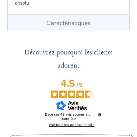
absolu
Caractéristiques
Découvrez pourquoi les clients
adorent
4.5
/
5
Basé sur
43
avis soumis à un
contrôle
Voir tous les avis sur ce site
5
étoiles
29