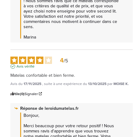
! Nous sommes ravis que ce matelas corresponde 
à vos critères de qualité et de prix, et que vous 
ayez choisi notre enseigne pour votre second lit. 
Votre satisfaction est notre priorité, et vos 
commentaires nous motivent à continuer dans ce 
sens.

Marina
4
/
5
Avis vérifié
Matelas confortable et bien ferme.
Avis du
17/11/2025
, suite à une expérience du
13/10/2025
par
MOISE K.
Utile
(0)
Signaler
Réponse de
leroidumatelas.fr
Bonjour,  

Merci beaucoup pour votre retour positif ! Nous 
sommes ravis d'apprendre que vous trouvez 
notre matelas confortable et bien ferme. Votre 