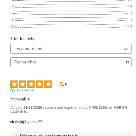
4
étoiles
11
3
étoiles
1
2
étoiles
1
1
étoile
1
Trier les avis
5
/
5
Avis vérifié
Incroyable
Avis du
21/06/2026
, suite à une expérience du
11/06/2026
par
ADRIEN
LAURIE R.
Utile
(0)
Signaler
Réponse de
leroidumatelas.fr