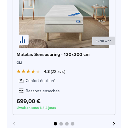
Exclu web
Ma
Matelas Sensospring - 120x200 cm
BU
OLI
4.3
22
avis
Confort équilibré
Ressorts ensachés
699,00 €
7
Livraison sous 3 à 4 jours
Liv