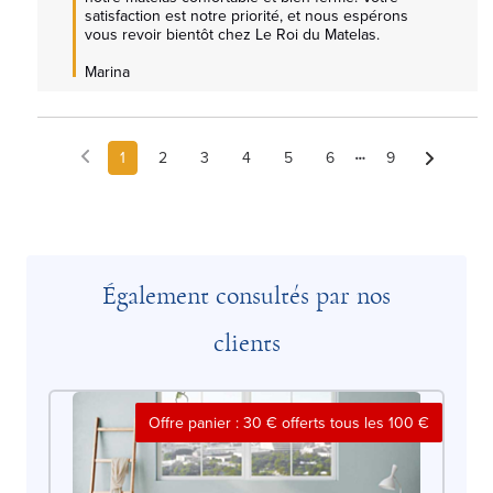
satisfaction est notre priorité, et nous espérons 
vous revoir bientôt chez Le Roi du Matelas.  

Marina
1
2
3
4
5
6
9
Également consultés par nos
clients
Offre panier : 30 € offerts tous les 100 €