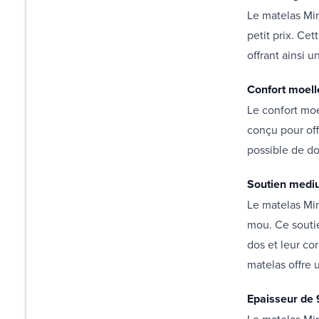
Le matelas Min
petit prix. Ce
offrant ainsi u
Confort moell
Le confort moe
conçu pour off
possible de do
Soutien med
Le matelas Min
mou. Ce soutie
dos et leur c
matelas offre 
Epaisseur de
Le matelas Min