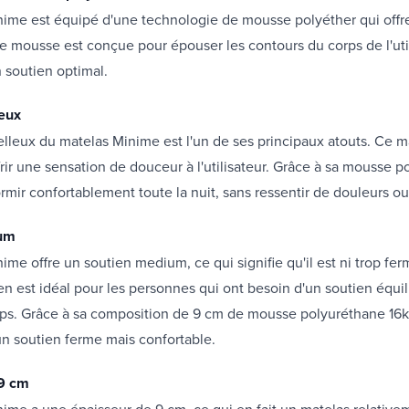
ime est équipé d'une technologie de mousse polyéther qui offre
tte mousse est conçue pour épouser les contours du corps de l'util
n soutien optimal.
eux
lleux du matelas Minime est l'un de ses principaux atouts. Ce m
rir une sensation de douceur à l'utilisateur. Grâce à sa mousse pol
rmir confortablement toute la nuit, sans ressentir de douleurs ou
ium
ime offre un soutien medium, ce qui signifie qu'il est ni trop fer
n est idéal pour les personnes qui ont besoin d'un soutien équil
orps. Grâce à sa composition de 9 cm de mousse polyuréthane 16
un soutien ferme mais confortable.
 9 cm
ime a une épaisseur de 9 cm, ce qui en fait un matelas relativem