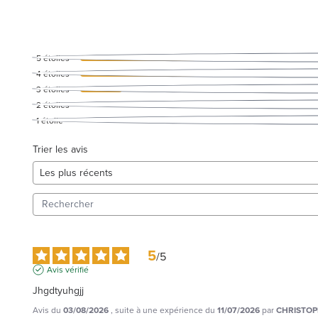
5
étoiles
4
étoiles
3
étoiles
2
étoiles
1
étoile
Trier les avis
5
/
5
Avis vérifié
Jhgdtyuhgjj
Avis du
03/08/2026
, suite à une expérience du
11/07/2026
par
CHRISTOP