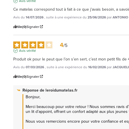
Avis vérifié
Ce matelas correspond tout à fait à ce que j'avais besoin, a sav
Avis du
14/07/2026
, suite à une expérience du
25/06/2026
par
ANTONIO 
Utile
(0)
Signaler
4
/
5
Avis vérifié
Produit ok pour le peut que l’on s’en sert, c’est mon petit fils d
Avis du
07/03/2026
, suite à une expérience du
16/02/2026
par
JACQUELI
Utile
(0)
Signaler
Réponse de
leroidumatelas.fr
Bonjour,

Merci beaucoup pour votre retour ! Nous sommes ravis d’ap
un lit d’appoint, offrant un confort adapté aux plus jeunes
Nous vous remercions encore pour votre confiance et espéro