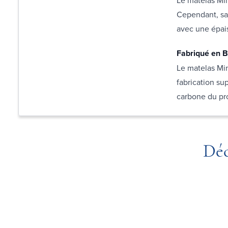
Cependant, sa 
avec une épais
Fabriqué en B
Le matelas Min
fabrication su
carbone du pro
Déc