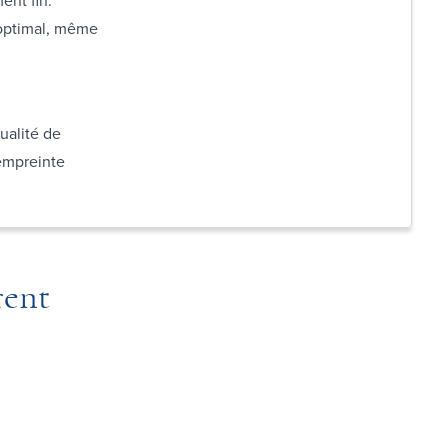
 optimal, même
ualité de
'empreinte
rent