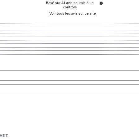
Basé sur
41
avis soumis à un
contrôle
Voir tous les avis sur ce site
HE T.