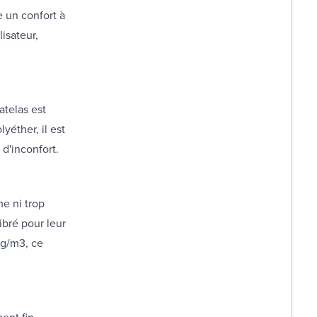
 un confort à
isateur,
atelas est
yéther, il est
 d'inconfort.
me ni trop
ibré pour leur
kg/m3, ce
ent fin.