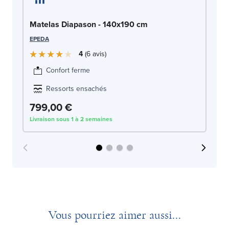
Ma
Matelas Diapason - 140x190 cm
SW
EPEDA
4
6
avis
Confort ferme
Ressorts ensachés
8
799,00 €
Livraison sous 1 à 2 semaines
Liv
Vous pourriez aimer aussi...