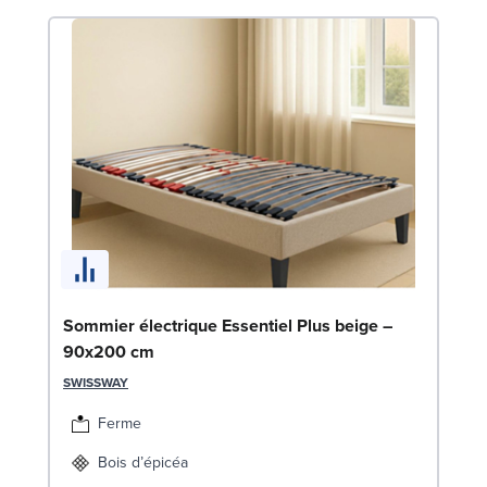
En
Sommier électrique Essentiel Plus beige –
1
90x200 cm
SW
SWISSWAY
1
Ferme
Liv
Bois d’épicéa