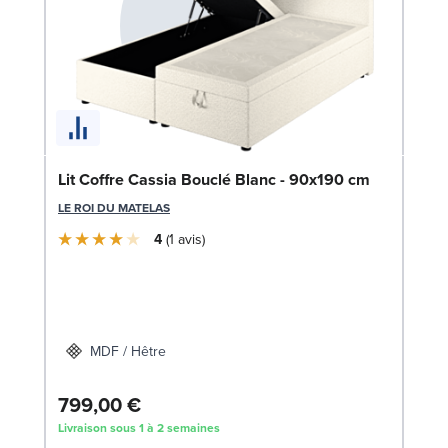
Li
Lit Coffre Cassia Bouclé Blanc - 90x190 cm
LE
LE ROI DU MATELAS
4
1
avis
MDF / Hêtre
799,00 €
1
Livraison sous 1 à 2 semaines
Liv