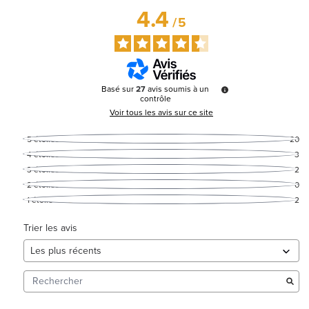
4.4
/
5
Basé sur
27
avis soumis à un
contrôle
Voir tous les avis sur ce site
5
étoiles
20
4
étoiles
3
3
étoiles
2
2
étoiles
0
1
étoile
2
Trier les avis