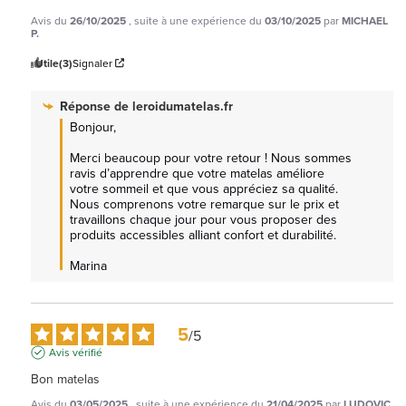
Avis du
26/10/2025
, suite à une expérience du
03/10/2025
par
MICHAEL
P.
Utile
(3)
Signaler
Réponse de
leroidumatelas.fr
Bonjour,

Merci beaucoup pour votre retour ! Nous sommes 
ravis d’apprendre que votre matelas améliore 
votre sommeil et que vous appréciez sa qualité. 
Nous comprenons votre remarque sur le prix et 
travaillons chaque jour pour vous proposer des 
produits accessibles alliant confort et durabilité.

Marina
5
/
5
Avis vérifié
Bon matelas
Avis du
03/05/2025
, suite à une expérience du
21/04/2025
par
LUDOVIC