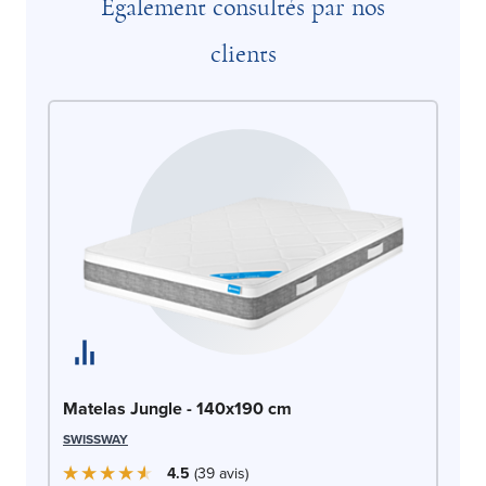
Également consultés par nos
clients
Ma
Matelas Jungle - 140x190 cm
EP
SWISSWAY
4.5
39
avis