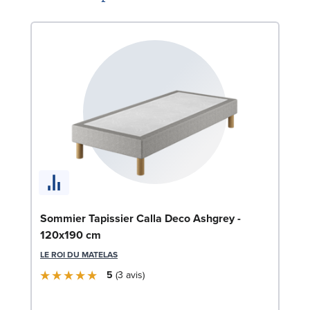
Li
Sommier Tapissier Calla Deco Ashgrey -
120x190 cm
LE
LE ROI DU MATELAS
5
3
avis