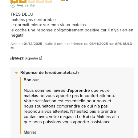
Avis vérifié
TRES DECU 

matelas pas confortable 

je dormait mieux sur mon vieux matelas

je coche une réponse obligatoirement positive car il n'ya rien en 
négatif
Avis du
01/12/2025
, suite à une expérience du
06/11/2025
par
ARNAULD
M.
Utile
(2)
Signaler
Réponse de
leroidumatelas.fr
Bonjour, 

Nous sommes navrés d'apprendre que votre 
matelas ne vous apporte pas le confort attendu. 
Votre satisfaction est essentielle pour nous et 
nous souhaitons comprendre ce qui n’a pas 
répondu à vos attentes. N'hésitez pas à prendre 
contact avec votre magasin Le Roi du Matelas afin 
que nous puissions vous apporter assistance. 

Marina