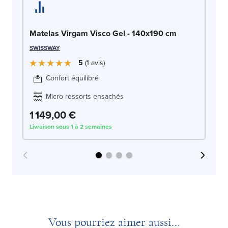
Ma
SW
Matelas Virgam Visco Gel - 140x190 cm
SWISSWAY
5
1
avis
Confort équilibré
Micro ressorts ensachés
1 149,00 €
1
Livraison sous 1 à 2 semaines
Liv
Vous pourriez aimer aussi...