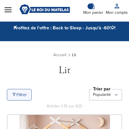
Skip to Content
Mon panier
Mon compte
Profitez de l'offre : Back to Sleep - Jusqu'à -60% !
Accueil
Lit
Lit
Trier par
Filtrer
Articles
1
-
15
sur
425