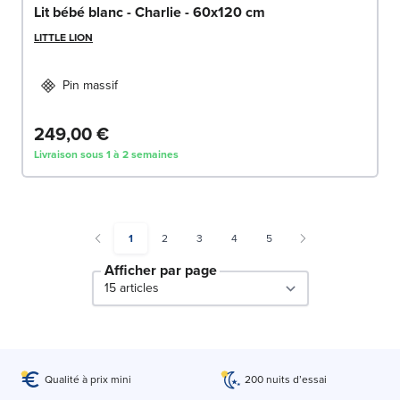
Lit bébé blanc - Charlie - 60x120 cm
LITTLE LION
Pin massif
249,00 €
Livraison sous 1 à 2 semaines
You're currently reading page
Page
Page
Page
Page
1
2
3
4
5
Afficher par page
par page
Qualité à prix mini
200 nuits d’essai