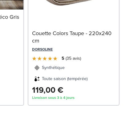
Mat
éco Gris
OLI
Couette Colors Taupe - 220x240
cm
DORSOLINE
5
35
avis
Synthétique
Toute saison (tempérée)
119,00 €
51
Livraison sous 3 à 4 jours
Livrai