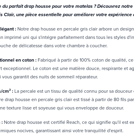
e du parfait drap housse pour votre matelas ? Découvrez notre
is Clair, une pièce essentielle pour améliorer votre expérienc
légant :
Notre drap housse en percale gris clair arbore un desig
 imprimé uni qui s'intégre parfaitement dans tous les styles d'int
ouche de délicatesse dans votre chambre à coucher.
tionnel en coton :
Fabriqué à partir de 100% coton de qualité, c
rt exceptionnel. Le coton est une matière douce, respirante et a
i vous garantit des nuits de sommeil réparateur.
s/cm² :
La percale est un tissu de qualité connu pour sa douceur 
re drap housse en percale gris clair est tissé à partir de 80 fils p
 une texture lisse et soyeuse qui vous enveloppe de douceur.
 :
Notre drap housse est certifié Reach, ce qui signifie qu'il est 
miques nocives, garantissant ainsi votre tranquilité d'esprit.