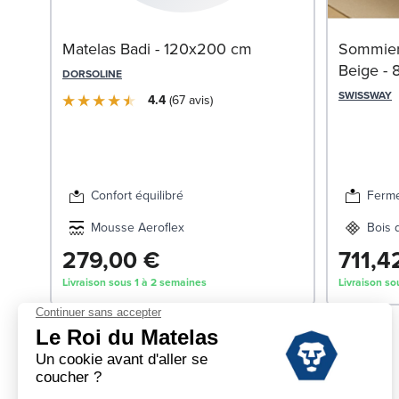
Matelas Badi - 120x200 cm
Sommier 
Beige -
DORSOLINE
SWISSWAY
4.4
67
avis
Confort équilibré
Ferm
Mousse Aeroflex
Bois 
279,00 €
711,4
Livraison sous 1 à 2 semaines
Livraison so