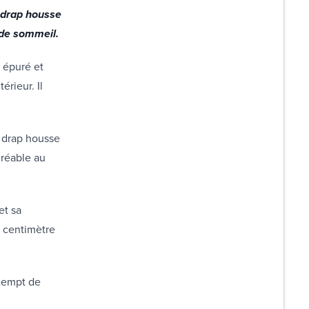
 drap housse
e de sommeil.
n épuré et
érieur. Il
e drap housse
gréable au
et sa
ar centimètre
exempt de