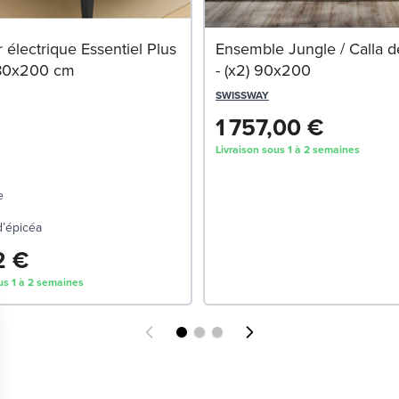
électrique Essentiel Plus
Ensemble Jungle / Calla d
 80x200 cm
- (x2) 90x200
SWISSWAY
1 757,00 €
Livraison sous 1 à 2 semaines
e
d’épicéa
2 €
us 1 à 2 semaines