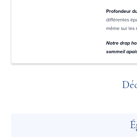
Profondeur du
différentes ép
même sur les m
Notre drap ho
sommeil apais
Déc
É