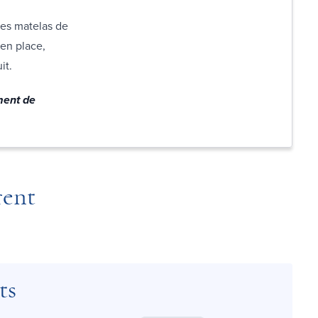
des matelas de
 en place,
uit.
ment de
rent
ts