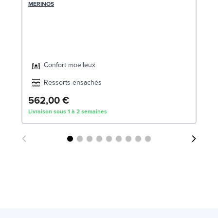
14
MERINOS
LE
Confort moelleux
Ressorts ensachés
1
562,00 €
Livraison sous 1 à 2 semaines
Liv