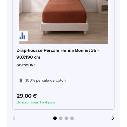
Dr
Drap-housse Percale Henna Bonnet 35 -
9
90X190 cm
DO
DORSOLINE
100% percale de coton
29,00 €
2
Livraison sous 3 à 4 jours
Liv