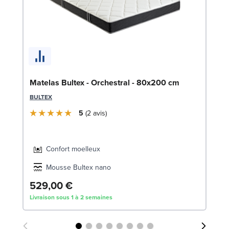
So
Matelas Bultex - Orchestral - 80x200 cm
8
BULTEX
LE
5
2
avis
Confort moelleux
Mousse Bultex nano
529,00 €
2
Livraison sous 1 à 2 semaines
Liv