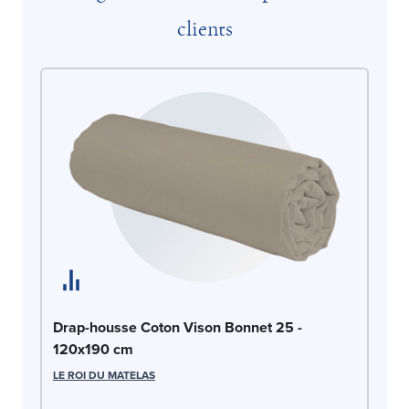
clients
Dr
Drap-housse Coton Vison Bonnet 25 -
12
120x190 cm
LE
LE ROI DU MATELAS